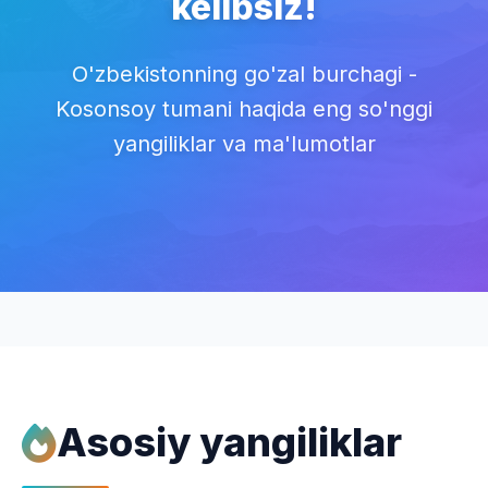
kelibsiz!
O'zbekistonning go'zal burchagi -
Kosonsoy tumani haqida eng so'nggi
yangiliklar va ma'lumotlar
Asosiy yangiliklar