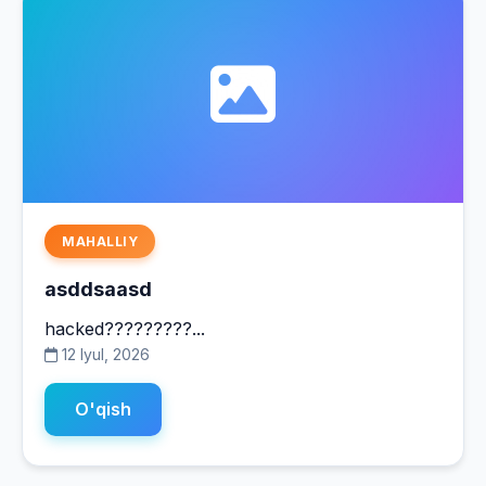
MAHALLIY
asddsaasd
hacked?????????...
12 Iyul, 2026
O'qish