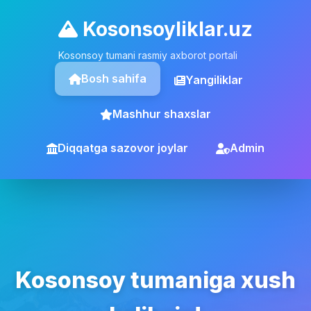
Kosonsoyliklar.uz
Kosonsoy tumani rasmiy axborot portali
Bosh sahifa
Yangiliklar
Mashhur shaxslar
Diqqatga sazovor joylar
Admin
Kosonsoy tumaniga xush